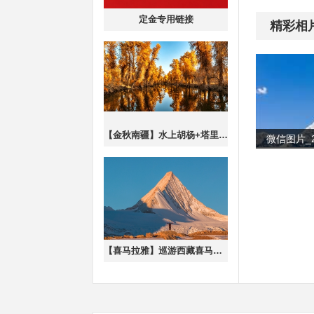
定金专用链接
精彩相
【金秋南疆】水上胡杨+塔里木胡杨林+沙漠公路+泽普金胡杨+罗布人村寨+喀什古城休闲7日游（2-6人/车）
【喜马拉雅】巡游西藏喜马拉雅边境线8日游·越野车团