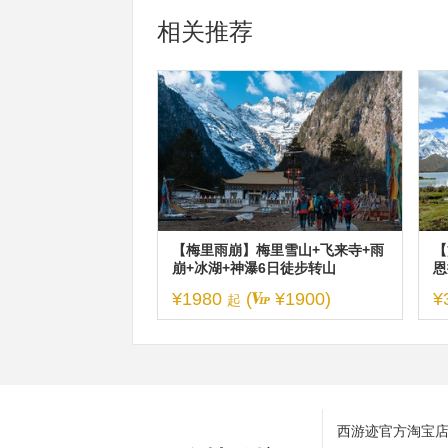
相关推荐
【梅里雨崩】梅里雪山+飞来寺+雨
【
崩+冰湖+神瀑6日徒步转山
恩
日
¥1980
(
¥1900)
¥
起
西游迹官方淘宝