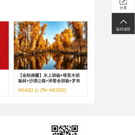
分享
返回顶部
【金秋南疆】水上胡杨+塔里木胡
杨林+沙漠公路+泽普金胡杨+罗布
人村寨+喀什古城休闲7日游（2-6
¥6480
(
¥6280)
起
人/车）