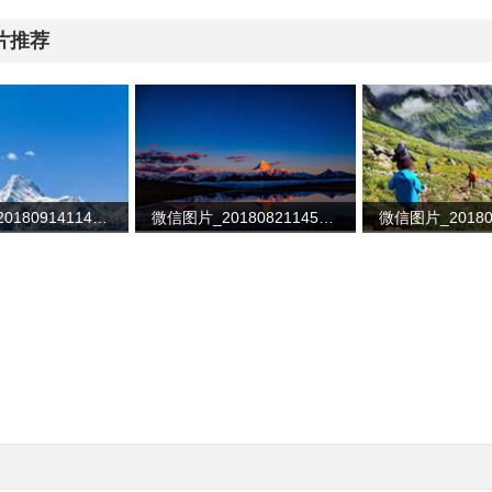
片推荐
微信图片_20180914114153
微信图片_20180821145727