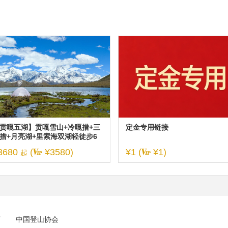
贡嘎五湖】贡嘎雪山+冷嘎措+三
定金专用链接
措+月亮湖+里索海双湖轻徒步6
3680
(
¥3580)
¥1 (
¥1)
起
店
中国登山协会