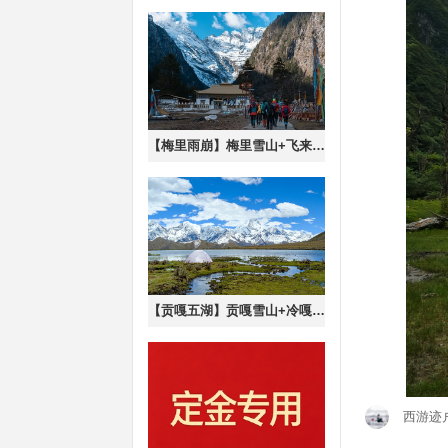
【梅里雨崩】梅里雪山+飞来寺+雨崩+冰湖+神瀑6日徒步转山
【贡嘎五湖】贡嘎雪山+冷嘎措+三恩措+月亮湖+里索海双湖轻徒步6日
西游迹