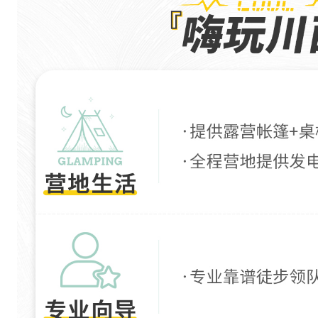
以
外
也
能
看
见
主
峰
高
耸
入
云
的