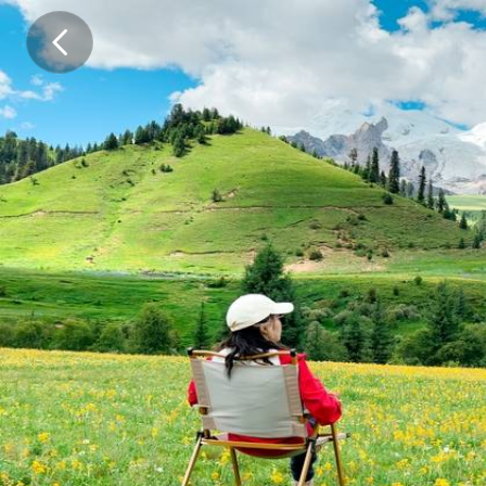
【
线
路
简
介
】
格
聂
风
景
区
位