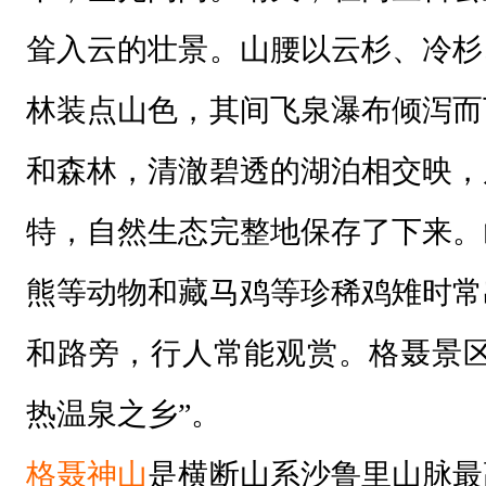
耸入云的壮景。山腰以云杉、冷杉
林装点山色，其间飞泉瀑布倾泻而
和森林，清澈碧透的湖泊相交映，
特，自然生态完整地保存了下来。
熊等动物和藏马鸡等珍稀鸡雉时常
和路旁，行人常能观赏。格聂景区
热温泉之乡”。
格聂神山
是横断山系沙鲁里山脉最