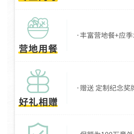
壮
景
。
山
腰
以
云
杉
、
冷
杉
、