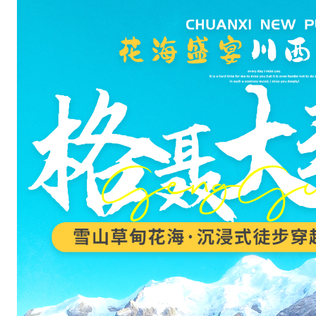
，
周
围
由
山
峰
、
原
始
森
林
、
草