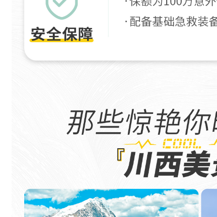
高
山
栎
为
主
的
原
始
森
林
装
点
山