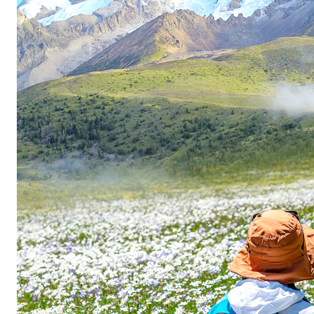
原
、
湖
泊
、
温
泉
、
寺
庙
等
构