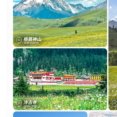
色
，
其
间
飞
泉
瀑
布
倾
泻
而
下