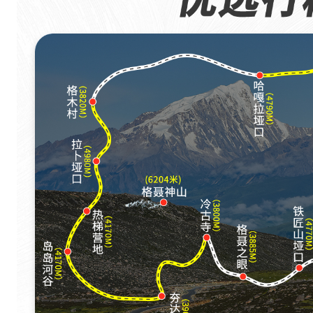
。
景
区
具
有
神
、
奇
、
雄
、
秀