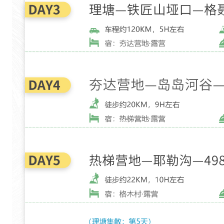
雪
皑
皑
。
在
阳
光
照
映
下
，
金
光