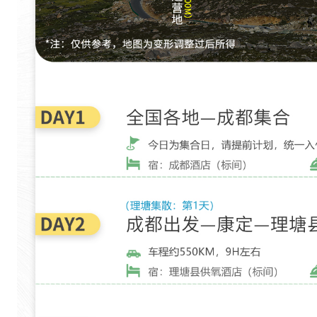
的
特
色
，
格
聂
山
主
峰
终
年
白