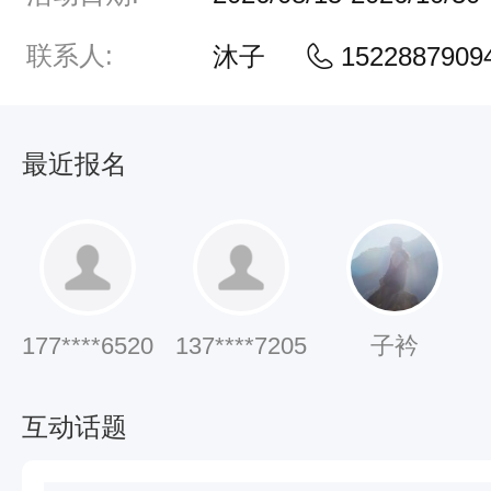
大
型
联系人:
沐子
1522887909
风
景
名
最近报名
胜
区
。
景
177****6520
137****7205
子衿
区
以
互动话题
海
拔