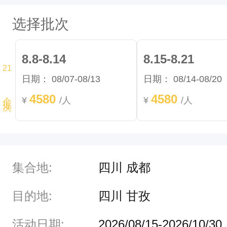
积
选择批次
近
5
8.8-8.14
8.15-8.21
0
21
日期：
08/07-08/13
日期：
08/14-08/20
个批次
0
4580
4580
平
¥
/人
¥
/人
方
公
里
集合地:
四川 成都
，
是
目的地:
四川 甘孜
一
活动日期:
2026/08/15-2026/10/30