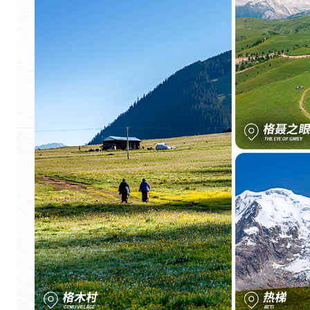
，
山
下
有
广
.
.
.