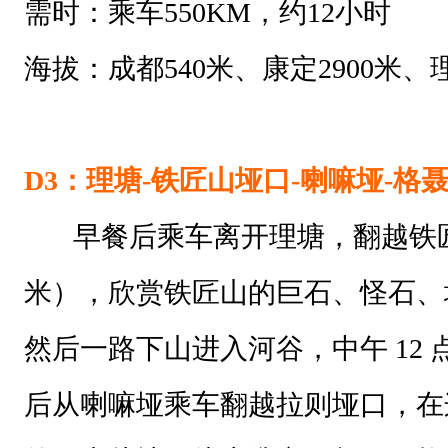
需时：乘车550KM，约12小时
海拔：成都540米、康定2900米、理
D3：理塘-铁匠山垭口-喇嘛垭-格
早餐后乘车离开理塘，翻越铁
米
），欣赏铁匠山的巨石、怪石、
然后一路下山进入河谷，中午 12
后从喇嘛垭乘车翻越拉则垭口，在