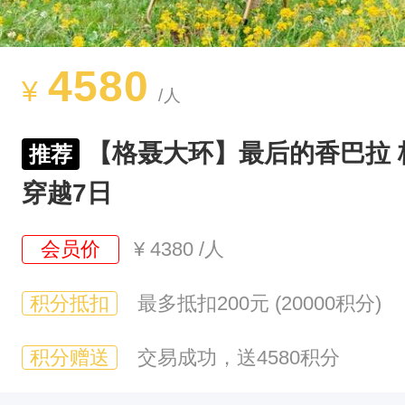
于
康
南
4580
¥
/人
理
塘
【格聂大环】最后的香巴拉 
推荐
县
穿越7日
热
柯
会员价
¥
4380
/人
乡
境
积分抵扣
最多抵扣200元 (20000积分)
内
积分赠送
交易成功，送4580积分
，
面