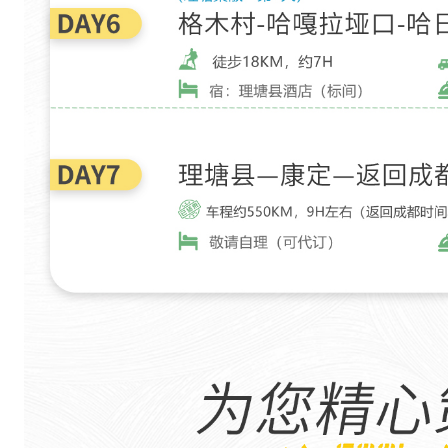
闪
闪
。
晴
天
，
在
两
三
百
公
里