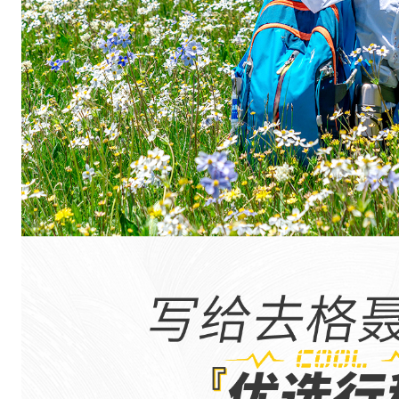
成
。
景
区
功
能
齐
全
，
景
色
迷
人