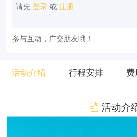
请先
登录
或
注册
6
2
0
参与互动，广交朋友哦！
4
米
的
活动介绍
行程安排
费
格
聂
山
活动介
为
中
心